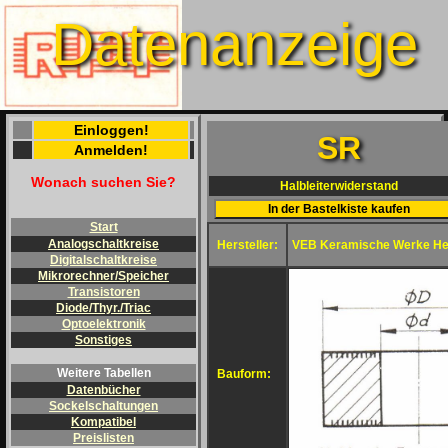
Datenanzeige
Einloggen!
SR
Anmelden!
Wonach suchen Sie?
Halbleiterwiderstand
Start
Analogschaltkreise
Hersteller:
VEB Keramische Werke He
Digitalschaltkreise
Mikrorechner/Speicher
Transistoren
Diode/Thyr./Triac
Optoelektronik
Sonstiges
Weitere Tabellen
Bauform:
Datenbücher
Sockelschaltungen
Kompatibel
Preislisten