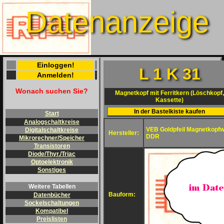
Datenanzeige
Einloggen!
L 1 K 31
Anmelden!
Wonach suchen Sie?
Magnetkopf mit Ferritkern (Löschkopf,
Kassette)
Start
Analogschaltkreise
VEB Goldpfeil Magnetkopf
Digitalschaltkreise
Hersteller:
DDR
Mikrorechner/Speicher
Transistoren
Diode/Thyr./Triac
Optoelektronik
Sonstiges
Weitere Tabellen
Bauform:
Datenbücher
Sockelschaltungen
Kompatibel
Preislisten