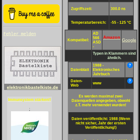
Zugriffszeit:
300.0 ns
Temperaturbereich:
-55 - 125 °C
AD
Fehler melden
Amazon
566
Google
Kompatibel:
ASD
-
Typen in Klammern sind
ähnlich.
1988 -
?
Datenblatt
Elektronisches
Jahrbuch
Daten-
?
www
Web
elektronikbastelkiste.de
Es werden maximal zwei
Immunsystem stärken!!
Datenquellen angegeben, obwohl
z.T. mehr verwendet wurden!
;
Daten veröffentlicht: 1988 (Wenn
nicht sicher, Jahr der ersten
Veröffentlichung!)