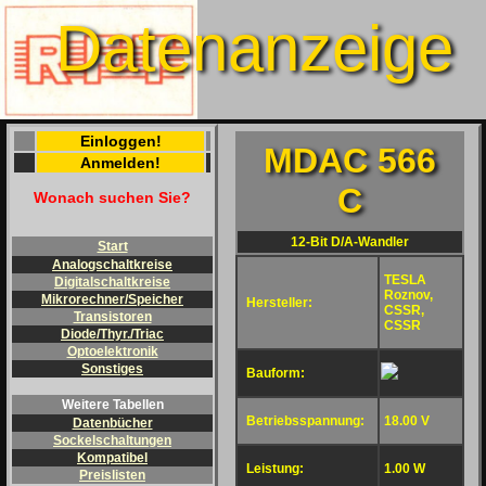
Datenanzeige
Einloggen!
MDAC 566
Anmelden!
C
Wonach suchen Sie?
12-Bit D/A-Wandler
Start
Analogschaltkreise
TESLA
Digitalschaltkreise
Roznov,
Mikrorechner/Speicher
Hersteller:
CSSR,
Transistoren
CSSR
Diode/Thyr./Triac
Optoelektronik
Sonstiges
Bauform:
Weitere Tabellen
Betriebsspannung:
18.00 V
Datenbücher
Sockelschaltungen
Kompatibel
Leistung:
1.00 W
Preislisten