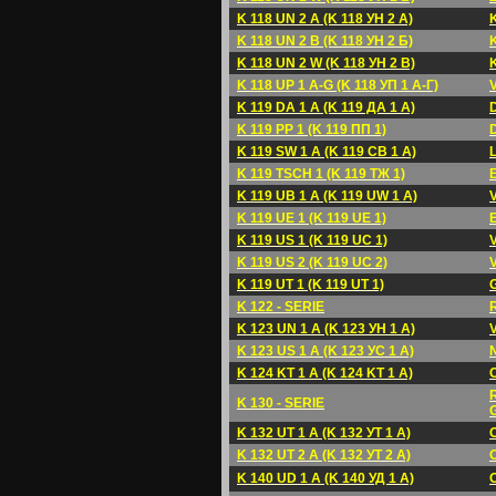
K 118 UN 2 A (K 118 УH 2 A)
K 118 UN 2 B (K 118 УH 2 Б)
K 118 UN 2 W (K 118 УH 2 B)
K 118 UP 1 A-G (K 118 УП 1 A-Г)
K 119 DA 1 A (K 119 ДA 1 A)
D
K 119 PP 1 (K 119 ПП 1)
K 119 SW 1 A (K 119 CB 1 A)
L
K 119 TSCH 1 (K 119 TЖ 1)
E
K 119 UB 1 A (K 119 UW 1 A)
K 119 UE 1 (K 119 UE 1)
E
K 119 US 1 (K 119 UC 1)
K 119 US 2 (K 119 UC 2)
K 119 UT 1 (K 119 UT 1)
K 122 - SERIE
R
K 123 UN 1 A (K 123 УH 1 A)
K 123 US 1 A (K 123 УC 1 A)
K 124 KT 1 A (K 124 KT 1 A)
R
K 130 - SERIE
K 132 UT 1 A (K 132 УT 1 A)
K 132 UT 2 A (K 132 УT 2 A)
K 140 UD 1 A (K 140 УД 1 A)