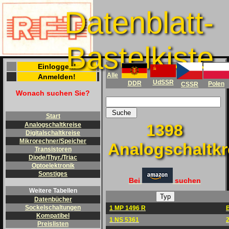
Datenblatt-
Bastelkiste
Einloggen!
Alle
Anmelden!
UdSSR
DDR
Polen
CSSR
Wonach suchen Sie?
Start
1398
Analogschaltkreise
Digitalschaltkreise
Mikrorechner/Speicher
Analogschaltkr
Transistoren
Diode/Thyr./Triac
Optoelektronik
Sonstiges
Bei
suchen
Weitere Tabellen
Datenbücher
Sockelschaltungen
1 MP 1496 R
Kompatibel
1 NS 5361
Preislisten