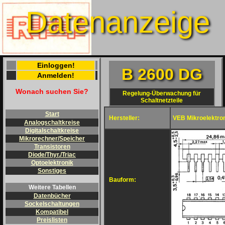
Datenanzeige
Einloggen!
B 2600 DG
Anmelden!
Wonach suchen Sie?
Regelung-Überwachung für
Schaltnetzteile
Start
Hersteller:
VEB Mikroelektron
Analogschaltkreise
Digitalschaltkreise
Mikrorechner/Speicher
Transistoren
Diode/Thyr./Triac
Optoelektronik
Sonstiges
Bauform:
Weitere Tabellen
Datenbücher
Sockelschaltungen
Kompatibel
Preislisten