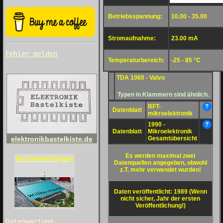
Betriebsspannung:
10.00 - 35.00
Stromaufnahme:
23.00 mA
Fehler melden
Temperaturbereich:
-25 - 85 °C
TDA 1060 - Valvo
Typen in Klammern sind ähnlich.
RFT-
?
Datenblatt
mikroelektronik
1990 -
?
Datenblatt
Mikroelektronik
Gesamtübersicht
elektronikbastelkiste.de
Es werden maximal zwei
Bau Deinen Eingang
Datenquellen angegeben, obwohl
z.T. mehr verwendet wurden!
;
Daten veröffentlicht: 1989 (Wenn
nicht sicher, Jahr der ersten
Veröffentlichung!)
Datenwartung