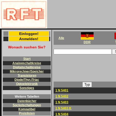
Einloggen!
Alle
Anmelden!
DDR
Wonach suchen Sie?
Start
Analogschaltkreise
Digitalschaltkreise
Mikrorechner/Speicher
Transistoren
Diode/Thyr./Triac
Optoelektronik
Sonstiges
1 N 5401
1 N 5402
Weitere Tabellen
Datenbücher
1 N 5403
Sockelschaltungen
1 N 5403 K
Kompatibel
Preislisten
1 N 5404