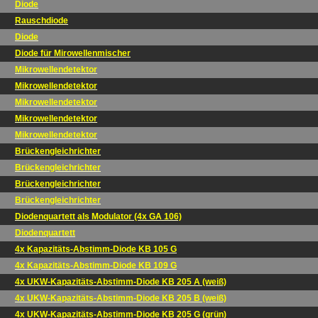
Diode
Rauschdiode
Diode
Diode für Mirowellenmischer
Mikrowellendetektor
Mikrowellendetektor
Mikrowellendetektor
Mikrowellendetektor
Mikrowellendetektor
Brückengleichrichter
Brückengleichrichter
Brückengleichrichter
Brückengleichrichter
Diodenquartett als Modulator (4x GA 106)
Diodenquartett
4x Kapazitäts-Abstimm-Diode KB 105 G
4x Kapazitäts-Abstimm-Diode KB 109 G
4x UKW-Kapazitäts-Abstimm-Diode KB 205 A (weiß)
4x UKW-Kapazitäts-Abstimm-Diode KB 205 B (weiß)
4x UKW-Kapazitäts-Abstimm-Diode KB 205 G (grün)