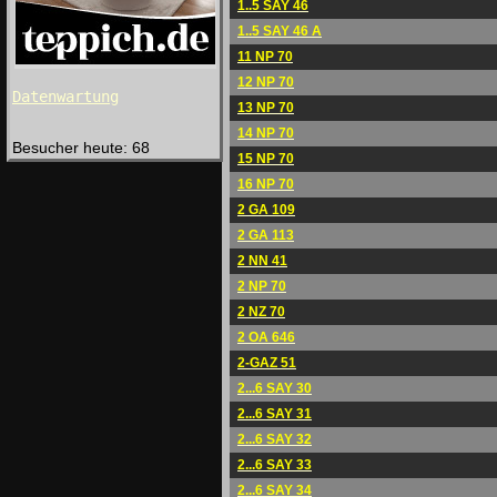
1..5 SAY 46
1..5 SAY 46 A
11 NP 70
12 NP 70
Datenwartung
13 NP 70
14 NP 70
Besucher heute: 68
15 NP 70
16 NP 70
2 GA 109
2 GA 113
2 NN 41
2 NP 70
2 NZ 70
2 OA 646
2-GAZ 51
2...6 SAY 30
2...6 SAY 31
2...6 SAY 32
2...6 SAY 33
2...6 SAY 34