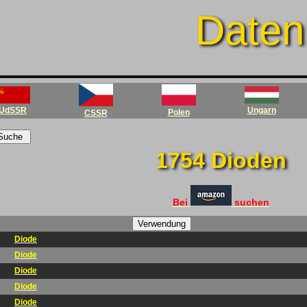
Datenb
UdSSR
Ungarn
Polen
CSSR
1754 Dioden
Bei
suchen
Diode
Diode
Diode
Diode
Diode