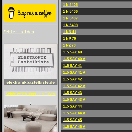
1 N 5405
1 N 5406
1 N 5407
1 N 5408
Fehler melden
1 NN 41
1 NP 70
1 NZ 70
1..5 SAY 40
1..5 SAY 40 A
1..5 SAY 41
1..5 SAY 41 A
1..5 SAY 42
elektronikbastelkiste.de
1..5 SAY 42 A
1..5 SAY 43
Schön weich unter den Füßen.
1..5 SAY 43 A
;
1..5 SAY 44
1..5 SAY 44 A
1..5 SAY 45
1..5 SAY 45 A