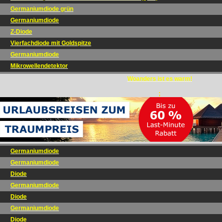
Germaniumdiode grün
Germaniumdiode
Z-Diode
Vierfachdiode mit Goldspitze
Germaniumdiode
Mikrowellendetektor
Woanders ist es warm!
;
Germaniumdiode
Germaniumdiode
Diode
Germaniumdiode
Diode
Germaniumdiode
Diode