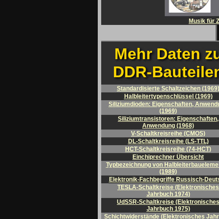
Musik für 
Mehr Daten z
DDR-Bauteile
Standardisierte Schaltzeichen (1969
Halbleitertypenschlüssel (1969)
Siliziumdioden: Eigenschaften, Anwend
(1969)
Siliziumtransistoren: Eigenschaften,
Anwendung (1968)
V-Schaltkreisreihe (CMOS)
DL-Schaltkreisreihe (LS-TTL)
HCT-Schaltkreisreihe (74-HCT)
Einchiprechner Übersicht
Typbezeichnung von Halbleiterbaueleme
(1989)
Elektronik-Fachbegriffe Russisch-Deut
TESLA-Schaltkreise (Elektronisches
Jahrbuch 1974)
UdSSR-Schaltkreise (Elektronische
Jahrbuch 1975)
Schichtwiderstände (Elektronisches Jah