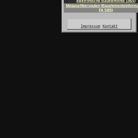
elektronische Bauelemente 1965)
Miniaturfilterspulen (Bauelementeinforma
FA 5/85)
Impressum
Kontakt