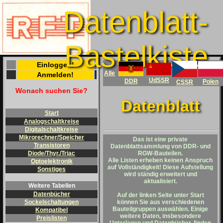
Datenblatt-
Bastelkiste
Einloggen!
Alle
Anmelden!
UdSSR
DDR
Polen
CSSR
Wonach suchen Sie?
Datenblatt
Start
Analogschaltkreise
Digitalschaltkreise
Mikrorechner/Speicher
Das ist eine private
Transistoren
Datenblattsammlung von DDR- und
RGW-Bauteilen.
Diode/Thyr./Triac
Alle Listen erheben keinen Anspruch
Optoelektronik
auf Vollständigkeit! Diese Aufstellung
Sonstiges
wird ständig erweitert und
aktualisiert.
Weitere Tabellen
Datenbücher
Auf der linken Seite unter
Start
können Sie aus verschiedenen
Sockelschaltungen
Bauteilgruppen auswählen. Einige
Kompatibel
weitere Daten, insbesondere
Preislisten