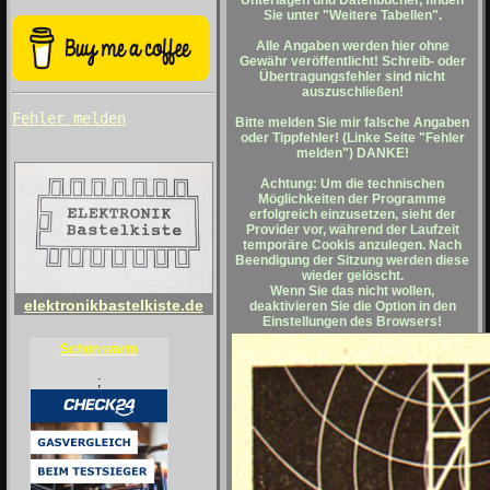
Unterlagen und Datenbücher, finden
Sie unter "Weitere Tabellen".
Alle Angaben werden hier ohne
Gewähr veröffentlicht! Schreib- oder
Übertragungsfehler sind nicht
auszuschließen!
Fehler melden
Bitte melden Sie mir falsche Angaben
oder Tippfehler! (Linke Seite "Fehler
melden") DANKE!
Achtung: Um die technischen
Möglichkeiten der Programme
erfolgreich einzusetzen, sieht der
Provider vor, während der Laufzeit
temporäre Cookis anzulegen. Nach
Beendigung der Sitzung werden diese
wieder gelöscht.
Wenn Sie das nicht wollen,
elektronikbastelkiste.de
deaktivieren Sie die Option in den
Einstellungen des Browsers!
Schön warm
;