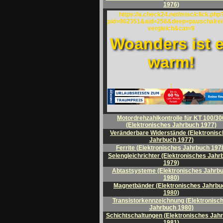
1976)
https://a.check24.net/misc/click.php
pid=962351&aid=256&deep=pauschalrei
vergleich&cat=9
Woanders ist 
warm!
;
Motordrehzahlkontrolle für KT 100/30
(Elektronisches Jahrbuch 1977)
Veränderbare Widerstände (Elektronis
Jahrbuch 1977)
Ferrite (Elektronisches Jahrbuch 197
Selengleichrichter (Elektronisches Jahr
1979)
Abtastsysteme (Elektronisches Jahrb
1980)
Magnetbänder (Elektronisches Jahrbu
1980)
Transistorkennzeichnung (Elektronisc
Jahrbuch 1980)
Schichtschaltungen (Elektronisches Jah
1981)