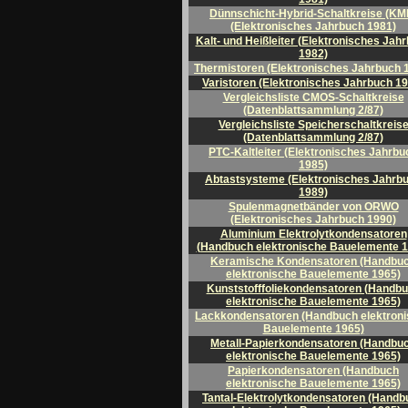
Dünnschicht-Hybrid-Schaltkreise (KM
(Elektronisches Jahrbuch 1981)
Kalt- und Heißleiter (Elektronisches Jah
1982)
Thermistoren (Elektronisches Jahrbuch 
Varistoren (Elektronisches Jahrbuch 1
Vergleichsliste CMOS-Schaltkreise
(Datenblattsammlung 2/87)
Vergleichsliste Speicherschaltkreis
(Datenblattsammlung 2/87)
PTC-Kaltleiter (Elektronisches Jahrbu
1985)
Abtastsysteme (Elektronisches Jahrb
1989)
Spulenmagnetbänder von ORWO
(Elektronisches Jahrbuch 1990)
Aluminium Elektrolytkondensatoren
(Handbuch elektronische Bauelemente 1
Keramische Kondensatoren (Handbu
elektronische Bauelemente 1965)
Kunststofffoliekondensatoren (Handb
elektronische Bauelemente 1965)
Lackkondensatoren (Handbuch elektron
Bauelemente 1965)
Metall-Papierkondensatoren (Handbu
elektronische Bauelemente 1965)
Papierkondensatoren (Handbuch
elektronische Bauelemente 1965)
Tantal-Elektrolytkondensatoren (Handb