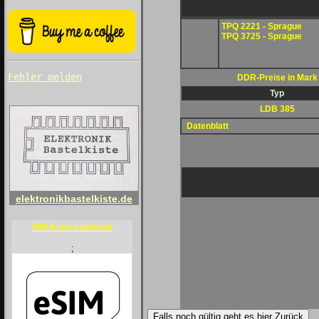
TPQ 2221 - Sprague
TPQ 3725 - Sprague
Fehler melden
DDR-Preise in Mark
Typ
LDB 385
Datenblatt
elektronikbastelkiste.de
SIM-Karten weltweit
;
Falls noch gültig geht es hier Zurück