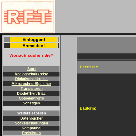
Einloggen!
Anmelden!
Wonach suchen Sie?
Hersteller:
Start
Analogschaltkreise
Digitalschaltkreise
Mikrorechner/Speicher
Transistoren
Diode/Thyr./Triac
Optoelektronik
Sonstiges
Bauform:
Weitere Tabellen
Datenbücher
Sockelschaltungen
Kompatibel
Preislisten