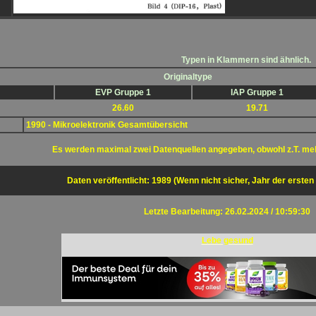
Typen in Klammern sind ähnlich.
Originaltype
EVP Gruppe 1
IAP Gruppe 1
26.60
19.71
1990 - Mikroelektronik Gesamtübersicht
Es werden maximal zwei Datenquellen angegeben, obwohl z.T. me
Daten veröffentlicht: 1989 (Wenn nicht sicher, Jahr der ersten
Letzte Bearbeitung: 26.02.2024 / 10:59:30
Lebe gesund