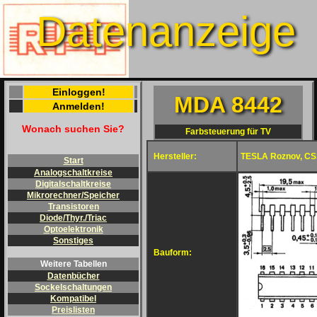
Datenanzeige
Einloggen!
MDA 8442
Anmelden!
Wonach suchen Sie?
Farbsteuerung für TV
Hersteller:
TESLA Roznov, C
Start
Analogschaltkreise
Digitalschaltkreise
Mikrorechner/Speicher
Transistoren
Diode/Thyr./Triac
Optoelektronik
Sonstiges
Bauform:
Weitere Tabellen
Datenbücher
Sockelschaltungen
Kompatibel
Preislisten