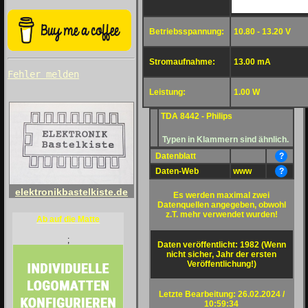
Betriebsspannung:
10.80 - 13.20 V
Stromaufnahme:
13.00 mA
Fehler melden
Leistung:
1.00 W
TDA 8442 - Philips
Typen in Klammern sind ähnlich.
Datenblatt
?
Daten-Web
www
?
elektronikbastelkiste.de
Es werden maximal zwei
Datenquellen angegeben, obwohl
z.T. mehr verwendet wurden!
Ab auf die Matte
;
Daten veröffentlicht: 1982 (Wenn
nicht sicher, Jahr der ersten
Veröffentlichung!)
Letzte Bearbeitung: 26.02.2024 /
10:59:34