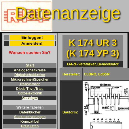
Datenanzeige
Einloggen!
K 174 UR 3
Anmelden!
(K 174 УP 3)
Wonach suchen Sie?
FM-ZF-Verstärker, Demodulator
Start
Analogschaltkreise
Hersteller:
ELORG, UdSSR
Digitalschaltkreise
Mikrorechner/Speicher
Transistoren
Diode/Thyr./Triac
Optoelektronik
Sonstiges
Weitere Tabellen
Bauform:
Datenbücher
Sockelschaltungen
Kompatibel
Preislisten