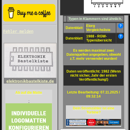
Typen in Klammern sind ähnlich.
Elorg
?
Datenblatt
Vergleichsliste
Fehler melden
1988 - RGW-
?
Datenblatt
Typenübersicht
Es werden maximal zwei
Datenquellen angegeben, obwohl
z.T. mehr verwendet wurden!
Daten veröffentlicht: 1982 (Wenn
nicht sicher, Jahr der ersten
Veröffentlichung!)
elektronikbastelkiste.de
Letzte Bearbeitung: 07.11.2025 /
Ab auf die Matte
09:32:14
;
Dein Stromzähler ist eine
Turbine?