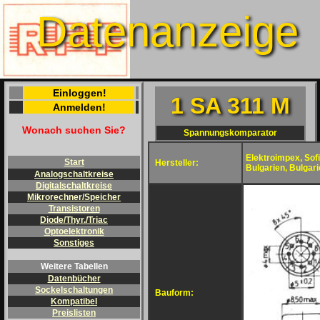
Datenanzeige
Einloggen!
1 SA 311 M
Anmelden!
Wonach suchen Sie?
Spannungskomparator
Elektroimpex, Sof
Start
Hersteller:
Bulgarien, Bulgar
Analogschaltkreise
Digitalschaltkreise
Mikrorechner/Speicher
Transistoren
Diode/Thyr./Triac
Optoelektronik
Sonstiges
Weitere Tabellen
Datenbücher
Sockelschaltungen
Bauform:
Kompatibel
Preislisten