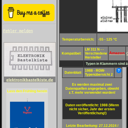
Fehler melden
Temperaturbereich:
-55 - 125 °C
LM 311 N - -
Amazon
Kompatibel:
Verschiedene
Hersteller
Typen in Klammern sind äh
1988 - RGW-
?
Datenblatt
Typenübersicht 2
elektronikbastelkiste.de
Es werden maximal zwei
Datenquellen angegeben, obwohl
Lass den Frühling herein
z.T. mehr verwendet wurden!
;
Daten veröffentlicht: 1988 (Wenn
nicht sicher, Jahr der ersten
Veröffentlichung!)
Letzte Bearbeitung: 27.12.2024 /