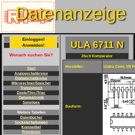
Datenanzeige
Einloggen!
ULA 6711 N
Anmelden!
Wonach suchen Sie?
2fach Komparator
Hersteller:
Unitra Cemi, VR P
Start
Analogschaltkreise
Digitalschaltkreise
Mikrorechner/Speicher
Transistoren
Diode/Thyr./Triac
Optoelektronik
Sonstiges
Bauform:
Weitere Tabellen
Datenbücher
Sockelschaltungen
Kompatibel
Preislisten