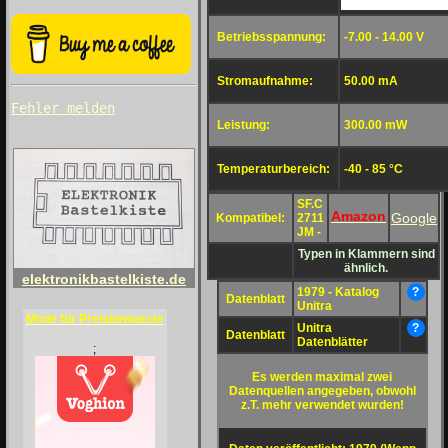
Betriebsspannung:
-7.00 - 14.00 V
Stromaufnahme:
50.00 mA
Fehler melden
Leistung:
300.00 mW
Temperaturbereich:
-40 - 85 °C
SF.C
Amazon
Google
Kompatibel:
2711
JM -
Typen in Klammern sind
ähnlich.
elektronikbastelkiste.de
1979 - Katalog
?
Datenblatt
Unitra
Mode für Preisbewusste
Unitra
?
Datenblatt
Datenblätter
;
Es werden maximal zwei
Datenquellen angegeben, obwohl
z.T. mehr verwendet wurden!