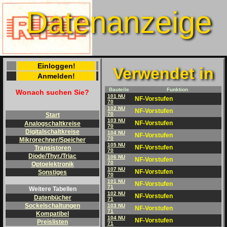
Datenanzeige
Einloggen!
Verwendet in
Anmelden!
Bauteile
Funktion
Wonach suchen Sie?
101 NU
NF-Vorstufen
70
102 NU
NF-Vorstufen
70
Start
103 NU
NF-Vorstufen
Analogschaltkreise
70
Digitalschaltkreise
104 NU
NF-Vorstufen
70
Mikrorechner/Speicher
105 NU
NF-Vorstufen
Transistoren
70
Diode/Thyr./Triac
106 NU
NF-Vorstufen
70
Optoelektronik
107 NU
NF-Vorstufen
Sonstiges
70
101 NU
NF-Vorstufen
71
Weitere Tabellen
102 NU
NF-Vorstufen
Datenbücher
71
Sockelschaltungen
103 NU
NF-Vorstufen
71
Kompatibel
104 NU
NF-Vorstufen
Preislisten
71