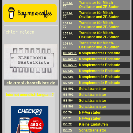
Transistor für Misch-
152 NU
70
Oszillator und ZF-Stufen
Transistor für Misch-
153 NU
70
Oszillator und ZF-Stufen
Transistor für Misch-
154 NU
70
Oszillator und ZF-Stufen
Fehler melden
Transistor für Misch-
155 NU
70
Oszillator und ZF-Stufen
Transistor für Misch-
156 NU
70
Oszillator und ZF-Stufen
Komplementär Endstufe
GC 520 K
Komplementär Endstufe
GC 521 K
Komplementär Endstufe
GC 522 K
Komplementär Endstufe
GD 607
Komplementär Endstufe
GD 608
elektronikbastelkiste.de
Komplementär Endstufe
GD 609
Schalttransistor
GS 501
Schalttransistor
Internet unendlich langsam?
GS 502
Schalttransistor
GS 504
;
Schalttransistor
GS 506
NF-Vorstufen
OC 70
NF-Vorstufen
OC 71
Kleine Endstufen
OC 72
Schalttransistor
OC 75