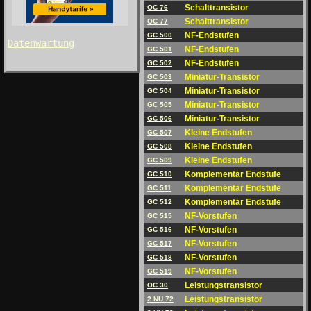
Schalttransistor
OC 76
Schalttransistor
OC 77
NF-Endstufen
GC 500
Datenwartung
NF-Endstufen
GC 501
NF-Endstufen
GC 502
Miniatur-Transistor
GC 503
Miniatur-Transistor
GC 504
Miniatur-Transistor
GC 505
Miniatur-Transistor
GC 506
Kleine Endstufen
GC 507
Kleine Endstufen
GC 508
Kleine Endstufen
GC 509
Komplementär Endstufe
GC 510
Komplementär Endstufe
GC 511
Komplementär Endstufe
GC 512
NF-Vorstufen
GC 515
NF-Vorstufen
GC 516
NF-Vorstufen
GC 517
NF-Vorstufen
GC 518
NF-Vorstufen
GC 519
Leistungstransistor
OC 30
Leistungstransistor
2 NU 72