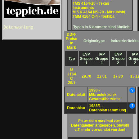
TMS 4164-20 - Texas
Instruments
M 5 K 4164 NS-20 - Mitsubishi
TMM 4164 C-4 - Toshiba
Datenwartung
Typen in Klammern sind ähnlich.
DDR-
Preise
Originaltype
Industrierückka
in
Mark
EVP
IAP
EVP
IAP
Typ
Gruppe
Gruppe
Gruppe
Grup
1
1
2
2
U
2164
29.70
22.01
17.80
13.1
C
20/1
1990 -
?
Datenblatt
Mikroelektronik
Gesamtübersicht
1985/1 -
?
Datenblatt
Datenblattsammlung
Es werden maximal zwei
Datenquellen angegeben, obwohl
z.T. mehr verwendet wurden!