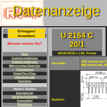
Datenanzeige
Einloggen!
U 2164 C
Anmelden!
20/1
Wonach suchen Sie?
dRAM 65536 x 1 Bit, Tristate
Start
Analogschaltkreise
VEB Zentrum für F
Digitalschaltkreise
Hersteller:
Mikroelektronik, 
Mikrorechner/Speicher
Transistoren
Diode/Thyr./Triac
Optoelektronik
Sonstiges
Weitere Tabellen
Datenbücher
Sockelschaltungen
Bauform:
Kompatibel
Preislisten