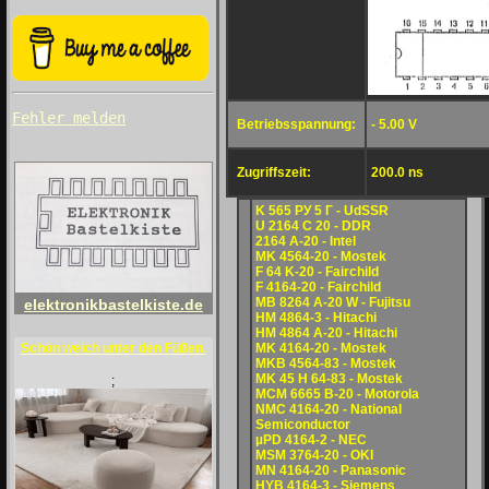
Fehler melden
Betriebsspannung:
- 5.00 V
Zugriffszeit:
200.0 ns
K 565 PУ 5 Г - UdSSR
U 2164 C 20 - DDR
2164 A-20 - Intel
MK 4564-20 - Mostek
F 64 K-20 - Fairchild
F 4164-20 - Fairchild
MB 8264 A-20 W - Fujitsu
elektronikbastelkiste.de
HM 4864-3 - Hitachi
HM 4864 A-20 - Hitachi
MK 4164-20 - Mostek
Schön weich unter den Füßen.
MKB 4564-83 - Mostek
MK 45 H 64-83 - Mostek
;
MCM 6665 B-20 - Motorola
NMC 4164-20 - National
Semiconductor
µPD 4164-2 - NEC
MSM 3764-20 - OKI
MN 4164-20 - Panasonic
HYB 4164-3 - Siemens