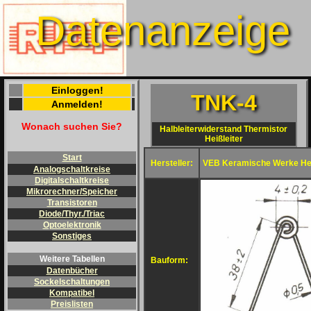
Datenanzeige
Einloggen!
TNK-4
Anmelden!
Wonach suchen Sie?
Halbleiterwiderstand Thermistor
Heißleiter
Start
Hersteller:
VEB Keramische Werke He
Analogschaltkreise
Digitalschaltkreise
Mikrorechner/Speicher
Transistoren
Diode/Thyr./Triac
Optoelektronik
Sonstiges
Weitere Tabellen
Bauform:
Datenbücher
Sockelschaltungen
Kompatibel
Preislisten