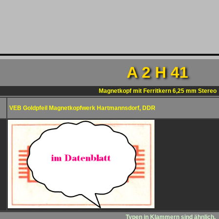
A 2 H 41
Magnetkopf mit Ferritkern 6,25 mm Stereo
VEB Goldpfeil Magnetkopfwerk Hartmannsdorf, DDR
Typen in Klammern sind ähnlich.