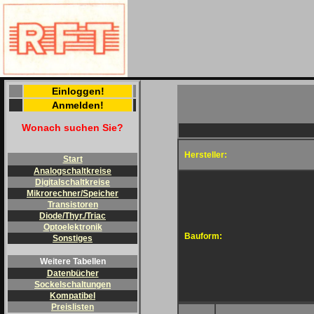
Einloggen!
Anmelden!
Wonach suchen Sie?
Hersteller:
Start
Analogschaltkreise
Digitalschaltkreise
Mikrorechner/Speicher
Transistoren
Diode/Thyr./Triac
Optoelektronik
Bauform:
Sonstiges
Weitere Tabellen
Datenbücher
Sockelschaltungen
Kompatibel
Preislisten