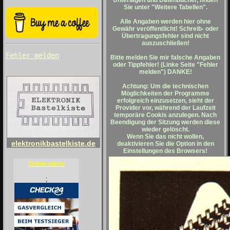
Unterlagen und Datenbücher, finden
Sie unter "Weitere Tabellen".
Alle Angaben werden hier ohne
Gewähr veröffentlicht! Schreib- oder
Übertragungsfehler sind nicht
auszuschließen!
Fehler melden
Bitte melden Sie mir falsche Angaben
oder Tippfehler! (Linke Seite "Fehler
melden") DANKE!
Achtung: Um die technischen
Möglichkeiten der Programme
erfolgreich einzusetzen, sieht der
Provider vor, während der Laufzeit
temporäre Cookis anzulegen. Nach
Beendigung der Sitzung werden diese
wieder gelöscht.
Wenn Sie das nicht wollen,
elektronikbastelkiste.de
deaktivieren Sie die Option in den
Einstellungen des Browsers!
Schön warm
;