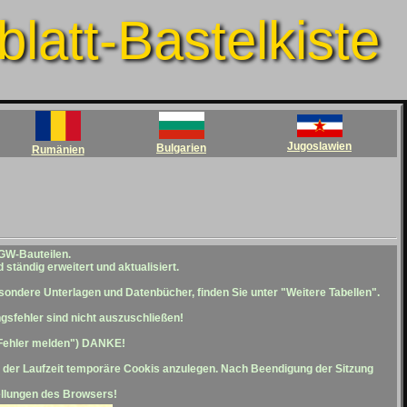
latt-Bastelkiste
Jugoslawien
Bulgarien
Rumänien
GW-Bauteilen.
 ständig erweitert und aktualisiert.
ondere Unterlagen und Datenbücher, finden Sie unter "Weitere Tabellen".
gsfehler sind nicht auszuschließen!
 "Fehler melden") DANKE!
d der Laufzeit temporäre Cookis anzulegen. Nach Beendigung der Sitzung
tellungen des Browsers!