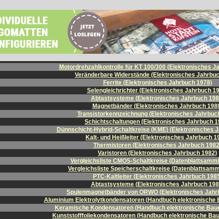
;
Motordrehzahlkontrolle für KT 100/300 (Elektronisches J
Veränderbare Widerstände (Elektronisches Jahrbuc
Ferrite (Elektronisches Jahrbuch 1978)
Selengleichrichter (Elektronisches Jahrbuch 1
Abtastsysteme (Elektronisches Jahrbuch 198
Magnetbänder (Elektronisches Jahrbuch 198
Transistorkennzeichnung (Elektronisches Jahrbuc
Schichtschaltungen (Elektronisches Jahrbuch 1
Dünnschicht-Hybrid-Schaltkreise (KME) (Elektronisches 
Kalt- und Heißleiter (Elektronisches Jahrbuch 1
Thermistoren (Elektronisches Jahrbuch 1982
Varistoren (Elektronisches Jahrbuch 1982)
Vergleichsliste CMOS-Schaltkreise (Datenblattsamml
Vergleichsliste Speicherschaltkreise (Datenblattsamm
PTC-Kaltleiter (Elektronisches Jahrbuch 198
Abtastsysteme (Elektronisches Jahrbuch 198
Spulenmagnetbänder von ORWO (Elektronisches Jahr
Aluminium Elektrolytkondensatoren (Handbuch elektronische
Keramische Kondensatoren (Handbuch elektronische Bau
Kunststofffoliekondensatoren (Handbuch elektronische Ba