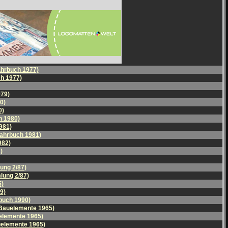
ahrbuch 1977)
h 1977)
979)
0)
0)
h 1980)
981)
Jahrbuch 1981)
982)
)
ung 2/87)
lung 2/87)
5)
9)
buch 1990)
 Bauelemente 1965)
elemente 1965)
uelemente 1965)