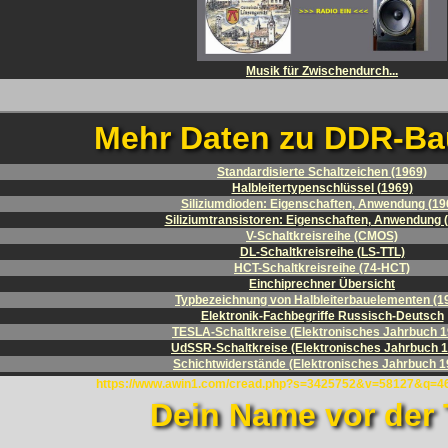
Musik für Zwischendurch...
Mehr Daten zu DDR-Ba
Standardisierte Schaltzeichen (1969)
Halbleitertypenschlüssel (1969)
Siliziumdioden: Eigenschaften, Anwendung (19
Siliziumtransistoren: Eigenschaften, Anwendung 
V-Schaltkreisreihe (CMOS)
DL-Schaltkreisreihe (LS-TTL)
HCT-Schaltkreisreihe (74-HCT)
Einchiprechner Übersicht
Typbezeichnung von Halbleiterbauelementen (1
Elektronik-Fachbegriffe Russisch-Deutsch
TESLA-Schaltkreise (Elektronisches Jahrbuch 1
UdSSR-Schaltkreise (Elektronisches Jahrbuch 
Schichtwiderstände (Elektronisches Jahrbuch 1
https://www.awin1.com/cread.php?s=3425752&v=58127&q=
Dein Name vor der 