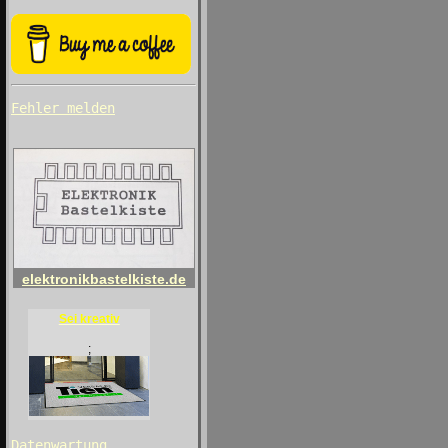
Fehler melden
elektronikbastelkiste.de
Sei kreativ
;
Datenwartung