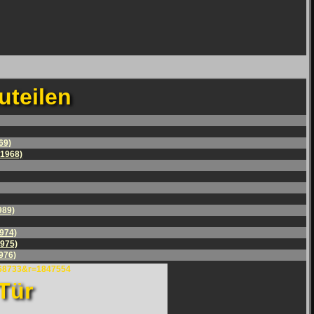
uteilen
69)
(1968)
989)
974)
1975)
976)
468733&r=1847554
Tür