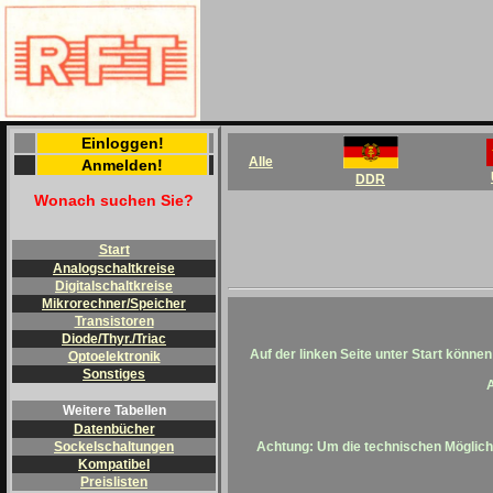
Einloggen!
Alle
Anmelden!
DDR
Wonach suchen Sie?
Start
Analogschaltkreise
Digitalschaltkreise
Mikrorechner/Speicher
Transistoren
Diode/Thyr./Triac
Auf der linken Seite unter
Start
können 
Optoelektronik
Sonstiges
A
Weitere Tabellen
Datenbücher
Achtung: Um die technischen Möglichk
Sockelschaltungen
Kompatibel
Preislisten