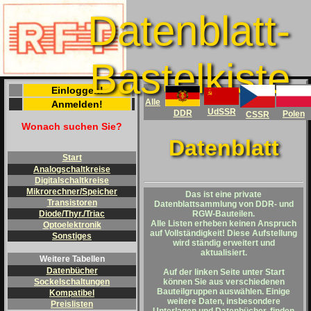
Datenblatt-
Bastelkiste
Einloggen!
Alle
Anmelden!
UdSSR
DDR
Polen
CSSR
Wonach suchen Sie?
Datenblatt
Start
Analogschaltkreise
Digitalschaltkreise
Mikrorechner/Speicher
Das ist eine private
Transistoren
Datenblattsammlung von DDR- und
RGW-Bauteilen.
Diode/Thyr./Triac
Alle Listen erheben keinen Anspruch
Optoelektronik
auf Vollständigkeit! Diese Aufstellung
Sonstiges
wird ständig erweitert und
aktualisiert.
Weitere Tabellen
Datenbücher
Auf der linken Seite unter
Start
können Sie aus verschiedenen
Sockelschaltungen
Bauteilgruppen auswählen. Einige
Kompatibel
weitere Daten, insbesondere
Preislisten