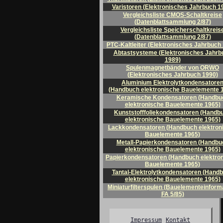
Varistoren (Elektronisches Jahrbuch 1
Vergleichsliste CMOS-Schaltkreise
(Datenblattsammlung 2/87)
Vergleichsliste Speicherschaltkreis
(Datenblattsammlung 2/87)
PTC-Kaltleiter (Elektronisches Jahrbuch
Abtastsysteme (Elektronisches Jahrb
1989)
Spulenmagnetbänder von ORWO
(Elektronisches Jahrbuch 1990)
Aluminium Elektrolytkondensatore
(Handbuch elektronische Bauelemente 
Keramische Kondensatoren (Handbu
elektronische Bauelemente 1965)
Kunststofffoliekondensatoren (Handb
elektronische Bauelemente 1965)
Lackkondensatoren (Handbuch elektron
Bauelemente 1965)
Metall-Papierkondensatoren (Handbu
elektronische Bauelemente 1965)
Papierkondensatoren (Handbuch elektro
Bauelemente 1965)
Tantal-Elektrolytkondensatoren (Hand
elektronische Bauelemente 1965)
Miniaturfilterspulen (Bauelementeinforma
FA 5/85)
Impressum
Kontakt