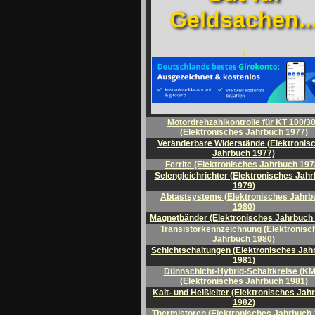
Geldsachen..
;
Motordrehzahlkontrolle für KT 100/3
(Elektronisches Jahrbuch 1977)
Veränderbare Widerstände (Elektronis
Jahrbuch 1977)
Ferrite (Elektronisches Jahrbuch 197
Selengleichrichter (Elektronisches Jah
1979)
Abtastsysteme (Elektronisches Jahrb
1980)
Magnetbänder (Elektronisches Jahrbuch
Transistorkennzeichnung (Elektronisc
Jahrbuch 1980)
Schichtschaltungen (Elektronisches Jah
1981)
Dünnschicht-Hybrid-Schaltkreise (K
(Elektronisches Jahrbuch 1981)
Kalt- und Heißleiter (Elektronisches Jah
1982)
Thermistoren (Elektronisches Jahrbuch 