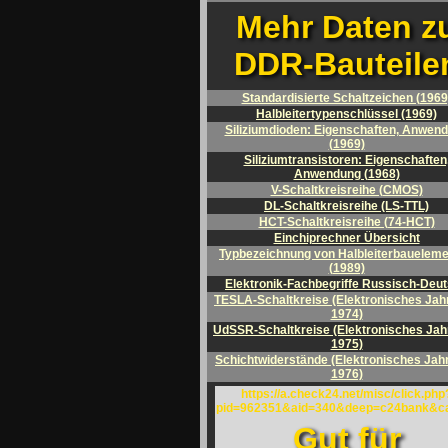
Mehr Daten z
DDR-Bauteile
Standardisierte Schaltzeichen (1969
Halbleitertypenschlüssel (1969)
Siliziumdioden: Eigenschaften, Anwen
(1969)
Siliziumtransistoren: Eigenschaften
Anwendung (1968)
V-Schaltkreisreihe (CMOS)
DL-Schaltkreisreihe (LS-TTL)
HCT-Schaltkreisreihe (74-HCT)
Einchiprechner Übersicht
Typbezeichnung von Halbleiterbauelem
(1989)
Elektronik-Fachbegriffe Russisch-Deu
TESLA-Schaltkreise (Elektronisches Ja
1974)
UdSSR-Schaltkreise (Elektronisches Ja
1975)
Schichtwiderstände (Elektronisches Jah
1976)
https://a.check24.net/misc/click.php
pid=962351&aid=340&deep=c24bank&c
Gut für