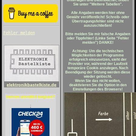
Unterlagen und Datenbücher, finden
Sie unter "Weitere Tabellen".
Alle Angaben werden hier ohne
Gewähr veröffentlicht! Schreib- oder
Übertragungsfehler sind nicht
auszuschließen!
Fehler melden
Bitte melden Sie mir falsche Angaben
oder Tippfehler! (Linke Seite "Fehler
melden") DANKE!
Achtung: Um die technischen
Möglichkeiten der Programme
erfolgreich einzusetzen, sieht der
Provider vor, während der Laufzeit
temporäre Cookis anzulegen. Nach
Beendigung der Sitzung werden diese
wieder gelöscht.
Wenn Sie das nicht wollen,
elektronikbastelkiste.de
deaktivieren Sie die Option in den
Einstellungen des Browsers!
Internet unendlich langsam?
;