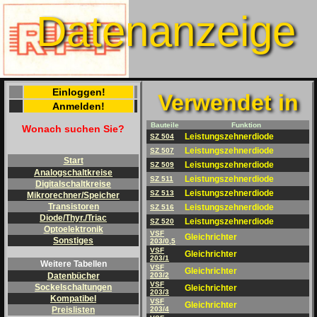
Datenanzeige
Einloggen!
Verwendet in
Anmelden!
Bauteile
Funktion
Wonach suchen Sie?
Leistungszehnerdiode
SZ 504
Leistungszehnerdiode
SZ 507
Start
Leistungszehnerdiode
SZ 509
Analogschaltkreise
Leistungszehnerdiode
SZ 511
Digitalschaltkreise
Leistungszehnerdiode
SZ 513
Mikrorechner/Speicher
Transistoren
Leistungszehnerdiode
SZ 516
Diode/Thyr./Triac
Leistungszehnerdiode
SZ 520
Optoelektronik
VSF
Gleichrichter
Sonstiges
203/0,5
VSF
Gleichrichter
203/1
Weitere Tabellen
VSF
Gleichrichter
203/2
Datenbücher
VSF
Sockelschaltungen
Gleichrichter
203/3
Kompatibel
VSF
Gleichrichter
203/4
Preislisten