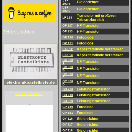
VSF
Gleichrichter
203/5
VSF
Gleichrichter
203/6
Transistor mit größerem
LF 129
Toleranzbereich
HF-Transistor
GF 127
HF-Transistor
Fehler melden
GF 133
Fotodiode
GP 120
Fotodiode
GP 121
Kapazitätsdiode Verstärker
SAZ 12
Kapazitätsdiode Verstärker
SAZ 13
GC 300
NF-Transistor
A
GC 300
NF-Transistor
B
GC 300
NF-Transistor
C
GC 300
elektronikbastelkiste.de
NF-Transistor
D
Leistungstransistor
GD 200
Mit 4 Euro dabei!
Leistungstransistor
GD 210
Leistungstransistor
GD 220
;
Fotodiode
GP 150
Fotodiode
GP 151
Gleichrichter
GY 116
Gleichrichter
GY 117
Gleichrichter
GY 118