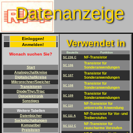
Datenanzeige
Einloggen!
Verwendet in
Anmelden!
Bauteile
Funktion
Wonach suchen Sie?
NF-Transistor
SC 236 C
Transistor für
SC 106
Sonderanwendungen
Start
Analogschaltkreise
Transistor für
SC 107
Digitalschaltkreise
Sonderanwendungen
Mikrorechner/Speicher
Transistor für
SC 108
Transistoren
Sonderanwendungen
Diode/Thyr./Triac
Transistor für
SC 109
Optoelektronik
Sonderanwendungen
Sonstiges
NF-Transistor für
SC 110
universelle Anwendung
Weitere Tabellen
NF-Transistor für Vor- und
Datenbücher
SC 111 A
Treiberstufen
Sockelschaltungen
NF-Transistor für
Kompatibel
SC 112 C
rauscharme Vorstufen
Preislisten