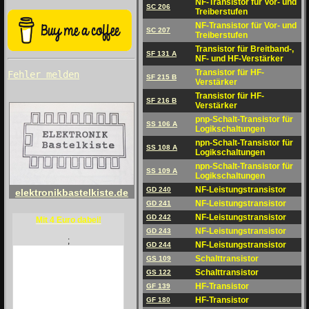
NF-Transistor für Vor- und
SC 206
Treiberstufen
NF-Transistor für Vor- und
SC 207
Treiberstufen
Transistor für Breitband-,
SF 131 A
NF- und HF-Verstärker
Transistor für HF-
Fehler melden
SF 215 B
Verstärker
Transistor für HF-
SF 216 B
Verstärker
pnp-Schalt-Transistor für
SS 106 A
Logikschaltungen
npn-Schalt-Transistor für
SS 108 A
Logikschaltungen
npn-Schalt-Transistor für
SS 109 A
Logikschaltungen
NF-Leistungstransistor
GD 240
elektronikbastelkiste.de
NF-Leistungstransistor
GD 241
NF-Leistungstransistor
GD 242
Mit 4 Euro dabei!
NF-Leistungstransistor
GD 243
;
NF-Leistungstransistor
GD 244
Schalttransistor
GS 109
Schalttransistor
GS 122
HF-Transistor
GF 139
HF-Transistor
GF 180