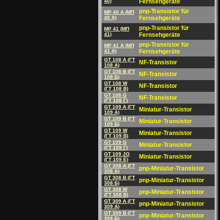
40)
Fernsehgeräte
pnp-Transistor für
MP 40 A (MП
40 A)
Fernsehgeräte
pnp-Transistor für
MP 41 (MП
41)
Fernsehgeräte
pnp-Transistor für
MP 41 A (MП
41 A)
Fernsehgeräte
GT 108 A (ГT
NF-Transistor
108 A)
GT 108 B (ГT
NF-Transistor
108 Б)
GT 108 W
NF-Transistor
(ГT 108 B)
GT 108 G
NF-Transistor
(ГT 108 Г)
GT 109 A (ГT
Miniatur-Transistor
109 A)
GT 109 B (ГT
Miniatur-Transistor
109 Б)
GT 109 W
Miniatur-Transistor
(ГT 109 B)
GT 109 G
Miniatur-Transistor
(ГT 109 Г)
GT 109 JO
Miniatur-Transistor
(ГT 109 Ё)
GT 308 A (ГT
pnp-Miniatur-Transistor
308 A)
GT 308 B (ГT
pnp-Miniatur-Transistor
308 Б)
GT 308 W
pnp-Miniatur-Transistor
(ГT 308 B)
GT 309 A (ГT
pnp-Miniatur-Transistor
309 A)
GT 309 B (ГT
pnp-Miniatur-Transistor
309 Б)