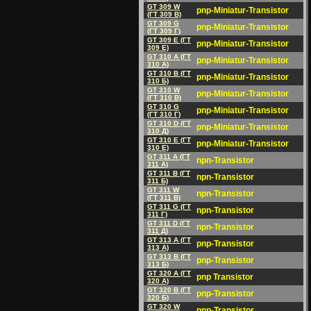
GT 309 W
pnp-Miniatur-Transistor
(ГT 309 B)
GT 309 G
pnp-Miniatur-Transistor
(ГT 309 Г)
GT 309 E (ГT
pnp-Miniatur-Transistor
309 E)
GT 310 A (ГT
pnp-Miniatur-Transistor
310 A)
GT 310 B (ГT
pnp-Miniatur-Transistor
310 Б)
GT 310 W
pnp-Miniatur-Transistor
(ГT 310 B)
GT 310 G
pnp-Miniatur-Transistor
(ГT 310 Г)
GT 310 D (ГT
pnp-Miniatur-Transistor
310 Д)
GT 310 E (ГT
pnp-Miniatur-Transistor
310 E)
GT 311 A (ГT
npn-Transistor
311 A)
GT 311 B (ГT
npn-Transistor
311 Б)
GT 311 W
npn-Transistor
(ГT 311 B)
GT 311 G (ГT
npn-Transistor
311 Г)
GT 311 D (ГT
npn-Transistor
311 Д)
GT 313 A (ГT
pnp-Transistor
313 A)
GT 313 B (ГT
pnp-Transistor
313 Б)
GT 320 A (ГT
pnp Transistor
320 A)
GT 320 B (ГT
pnp-Transistor
320 Б)
GT 320 W
pnp-Transistor