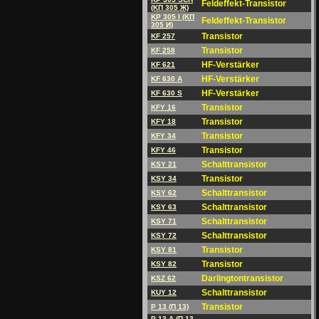
Feldeffekt-Transistor
(KП 305 Ж)
KP 305 I (KП
Feldeffekt-Transistor
305 И)
Transistor
KF 257
Transistor
KF 258
HF-Verstärker
KF 621
HF-Verstärker
KF 630 A
HF-Verstärker
KF 630 S
Transistor
KFY 16
Transistor
KFY 18
Transistor
KFY 34
Transistor
KFY 46
Schalttransistor
KSY 21
Transistor
KSY 34
Schalttransistor
KSY 62
Schalttransistor
KSY 63
Schalttransistor
KSY 71
Schalttransistor
KSY 72
Transistor
KSY 81
Transistor
KSY 82
Darlingtontransistor
KSZ 62
Schalttransistor
KUY 12
Transistor
P 13 (П 13)
P 13 A (П 13