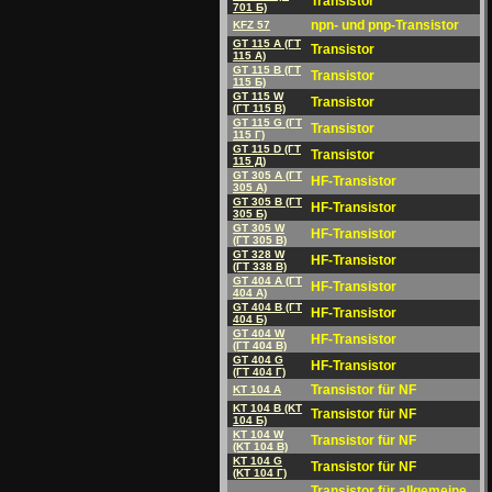
Transistor
701 Б)
npn- und pnp-Transistor
KFZ 57
GT 115 A (ГT
Transistor
115 A)
GT 115 B (ГT
Transistor
115 Б)
GT 115 W
Transistor
(ГT 115 B)
GT 115 G (ГT
Transistor
115 Г)
GT 115 D (ГT
Transistor
115 Д)
GT 305 A (ГT
HF-Transistor
305 A)
GT 305 B (ГT
HF-Transistor
305 Б)
GT 305 W
HF-Transistor
(ГT 305 B)
GT 328 W
HF-Transistor
(ГT 338 B)
GT 404 A (ГT
HF-Transistor
404 A)
GT 404 B (ГT
HF-Transistor
404 Б)
GT 404 W
HF-Transistor
(ГT 404 B)
GT 404 G
HF-Transistor
(ГT 404 Г)
Transistor für NF
KT 104 A
KT 104 B (KT
Transistor für NF
104 Б)
KT 104 W
Transistor für NF
(KT 104 B)
KT 104 G
Transistor für NF
(KT 104 Г)
Transistor für allgemeine