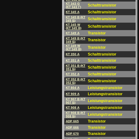
KT 343 G
Schalttransistor
(KT 343 Г)
Schalttransistor
KT 345 A
KT 345 B (KT
Schalttransistor
345 Б)
KT 345 W
Schalttransistor
(KT 345 B)
Transistor
KT 349 A
KT 349 B (KT
Transistor
349 Б)
KT 349 W
Transistor
(KT 349 B)
Schalttransistor
KT 350 A
Schalttransistor
KT 351 A
KT 351 B (KT
Schalttransistor
351 Б)
Schalttransistor
KT 352 A
KT 352 B (KT
Schalttransistor
352 Б)
Leistungstransistor
KT 804 A
Leistungstransistor
KT 909 A
KT 907 B (KT
Leistungstransistor
907 Б)
Leistungstransistor
KT 908 A
KT 908 B (KT
Leistungstransistor
908 Б)
Transistor
ADP 665
Transistor
ADP 666
Transistor
ADP 670