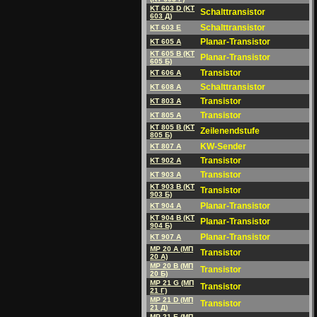
KT 603 D (KT
Schalttransistor
603 Д)
Schalttransistor
KT 603 E
Planar-Transistor
KT 605 A
KT 605 B (KT
Planar-Transistor
605 Б)
Transistor
KT 606 A
Schalttransistor
KT 608 A
Transistor
KT 803 A
Transistor
KT 805 A
KT 805 B (KT
Zeilenendstufe
805 Б)
KW-Sender
KT 807 A
Transistor
KT 902 A
Transistor
KT 903 A
KT 903 B (KT
Transistor
903 Б)
Planar-Transistor
KT 904 A
KT 904 B (KT
Planar-Transistor
904 Б)
Planar-Transistor
KT 907 A
MP 20 A (MП
Transistor
20 A)
MP 20 B (MП
Transistor
20 Б)
MP 21 G (MП
Transistor
21 Г)
MP 21 D (MП
Transistor
21 Д)
MP 21 E (MП