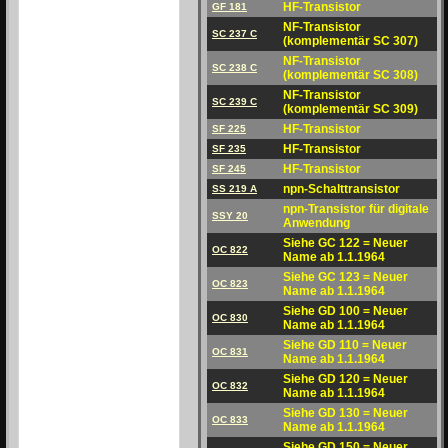
HF-Transistor
GF 181
NF-Transistor
SC 237 C
(komplementär SC 307)
NF-Transistor
SC 238 C
(komplementär SC 308)
NF-Transistor
SC 239 C
(komplementär SC 309)
HF-Transistor
SF 225
HF-Transistor
SF 235
HF-Transistor
SF 245
npn-Schalttransistor
SS 219 A
npn-Transistor für digitale
SSY 20
Anwendung
Siehe GC 122 = Neuer
OC 822
Name ab 1.1.1964
Siehe GC 123 = Neuer
OC 823
Name ab 1.1.1964
Siehe GD 100 = Neuer
OC 830
Name ab 1.1.1964
Siehe GD 110 = Neuer
OC 831
Name ab 1.1.1964
Siehe GD 120 = Neuer
OC 832
Name ab 1.1.1964
Siehe GD 130 = Neuer
OC 833
Name ab 1.1.1964
Siehe GD 150 = Neuer