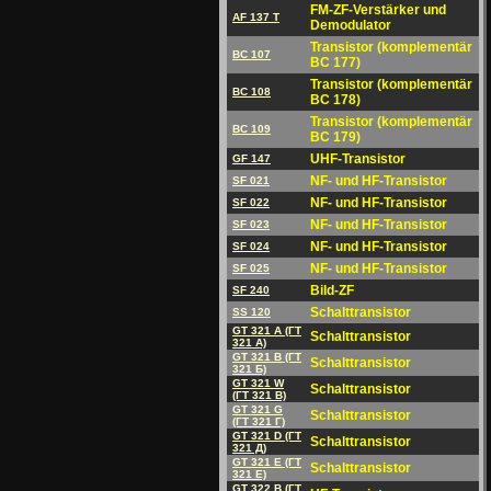
FM-ZF-Verstärker und
AF 137 T
Demodulator
Transistor (komplementär
BC 107
BC 177)
Transistor (komplementär
BC 108
BC 178)
Transistor (komplementär
BC 109
BC 179)
UHF-Transistor
GF 147
NF- und HF-Transistor
SF 021
NF- und HF-Transistor
SF 022
NF- und HF-Transistor
SF 023
NF- und HF-Transistor
SF 024
NF- und HF-Transistor
SF 025
Bild-ZF
SF 240
Schalttransistor
SS 120
GT 321 A (ГT
Schalttransistor
321 A)
GT 321 B (ГT
Schalttransistor
321 Б)
GT 321 W
Schalttransistor
(ГT 321 B)
GT 321 G
Schalttransistor
(ГT 321 Г)
GT 321 D (ГT
Schalttransistor
321 Д)
GT 321 E (ГT
Schalttransistor
321 E)
GT 322 B (ГT