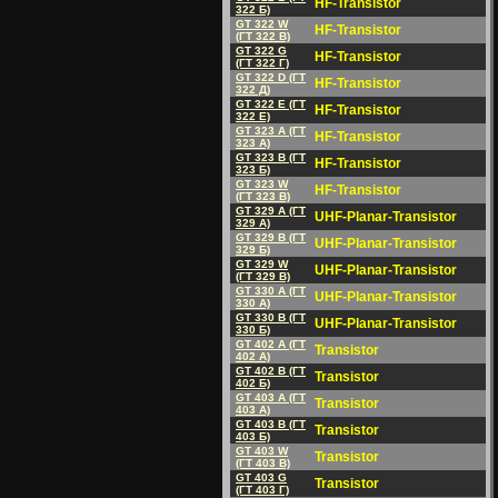
HF-Transistor
322 Б)
GT 322 W
HF-Transistor
(ГT 322 B)
GT 322 G
HF-Transistor
(ГT 322 Г)
GT 322 D (ГT
HF-Transistor
322 Д)
GT 322 E (ГT
HF-Transistor
322 E)
GT 323 A (ГT
HF-Transistor
323 A)
GT 323 B (ГT
HF-Transistor
323 Б)
GT 323 W
HF-Transistor
(ГT 323 B)
GT 329 A (ГT
UHF-Planar-Transistor
329 A)
GT 329 B (ГT
UHF-Planar-Transistor
329 Б)
GT 329 W
UHF-Planar-Transistor
(ГT 329 B)
GT 330 A (ГT
UHF-Planar-Transistor
330 A)
GT 330 B (ГT
UHF-Planar-Transistor
330 Б)
GT 402 A (ГT
Transistor
402 A)
GT 402 B (ГT
Transistor
402 Б)
GT 403 A (ГT
Transistor
403 A)
GT 403 B (ГT
Transistor
403 Б)
GT 403 W
Transistor
(ГT 403 B)
GT 403 G
Transistor
(ГT 403 Г)