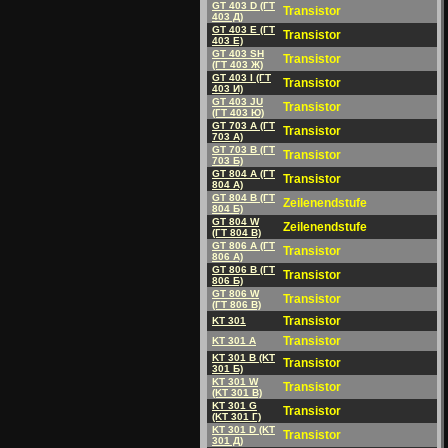
GT 403 D (ГT
Transistor
403 Д)
GT 403 E (ГT
Transistor
403 E)
GT 403 SH
Transistor
(ГT 403 Ж)
GT 403 I (ГT
Transistor
403 И)
GT 403 JU
Transistor
(ГT 403 Ю)
GT 703 A (ГT
Transistor
703 A)
GT 703 B (ГT
Transistor
703 Б)
GT 804 A (ГT
Transistor
804 A)
GT 804 B (ГT
Zeilenendstufe
804 Б)
GT 804 W
Zeilenendstufe
(ГT 804 B)
GT 806 A (ГT
Transistor
806 A)
GT 806 B (ГT
Transistor
806 Б)
GT 806 W
Transistor
(ГT 806 B)
Transistor
KT 301
Transistor
KT 301 A
KT 301 B (KT
Transistor
301 Б)
KT 301 W
Transistor
(KT 301 B)
KT 301 G
Transistor
(KT 301 Г)
KT 301 D (KT
Transistor
301 Д)