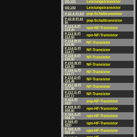
Leistungstransistor
GD 191
Leistungstransistor
GD 192
pnp-Schalttransistor
P 42 A (П 42)
P 42 B (П 42
pnp-Schalttransistor
Б)
P 213 A (П
npn-NF-Transistor
213 A)
P 213 B (П
npn-NF-Transistor
213 Б)
P 214 W (П
NF-Transistor
214 В)
P 214 G (П
NF-Transistor
214 Г)
P 216 B (П
NF-Transistor
216 Б)
P 216 W (П
NF-Transistor
216 В)
P 216 G (П
NF-Transistor
216 Г)
P 216 D (П
NF-Transistor
216 Д)
P 217 W (П
NF-Transistor
217 В)
P 217 G (П
NF-Transistor
217 Г)
P 423 (П
pnp-NF-Transistor
423)
P 608 B (П
npn-HF-Transistor
608 Б)
P 504 A (П
npn-HF-Transistor
504 A)
P 505 (П
npn-HF-Transistor
505)
P 505 A (П
npn-HF-Transistor
505 A)