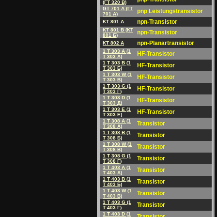
(ГT 320 B)
GT 701 A (ГT
pnp Leistungstransistor
701 A)
npn-Transistor
KT 801 A
KT 801 B (KT
npn-Transistor
801 Б)
npn-Planartransistor
KT 802 A
1 T 303 A (1
HF-Transistor
T 303 A)
1 T 303 B (1
HF-Transistor
T 303 Б)
1 T 303 W (1
HF-Transistor
T 303 B)
1 T 303 G (1
HF-Transistor
T 303 Г)
1 T 303 D (1
HF-Transistor
T 303 Д)
1 T 303 E (1
HF-Transistor
T 303 E)
1 T 308 A (1
Transistor
T 308 A)
1 T 308 B (1
Transistor
T 308 Б)
1 T 308 W (1
Transistor
T 308 B)
1 T 308 G (1
Transistor
T 308 Г)
1 T 403 A (1
Transistor
T 403 A)
1 T 403 B (1
Transistor
T 403 Б)
1 T 403 W (1
Transistor
T 403 B)
1 T 403 G (1
Transistor
T 403 Г)
1 T 403 D (1
Transistor