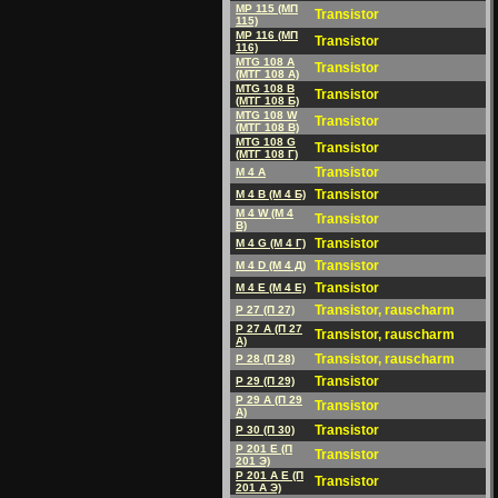
MP 115 (MП
Transistor
115)
MP 116 (MП
Transistor
116)
MTG 108 A
Transistor
(MTГ 108 A)
MTG 108 B
Transistor
(MTГ 108 Б)
MTG 108 W
Transistor
(MTГ 108 B)
MTG 108 G
Transistor
(MTГ 108 Г)
Transistor
M 4 A
Transistor
M 4 B (M 4 Б)
M 4 W (M 4
Transistor
B)
Transistor
M 4 G (M 4 Г)
Transistor
M 4 D (M 4 Д)
Transistor
M 4 E (M 4 E)
Transistor, rauscharm
P 27 (П 27)
P 27 A (П 27
Transistor, rauscharm
A)
Transistor, rauscharm
P 28 (П 28)
Transistor
P 29 (П 29)
P 29 A (П 29
Transistor
A)
Transistor
P 30 (П 30)
P 201 E (П
Transistor
201 Э)
P 201 A E (П
Transistor
201 A Э)